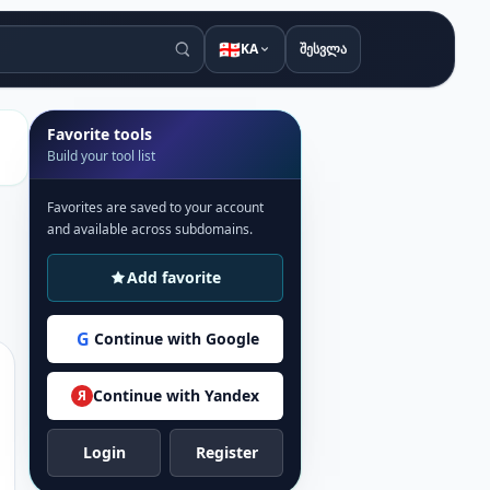
🇬🇪
KA
შესვლა
Favorite tools
Build your tool list
Favorites are saved to your account
and available across subdomains.
Add favorite
G
Continue with Google
Continue with Yandex
Я
Login
Register