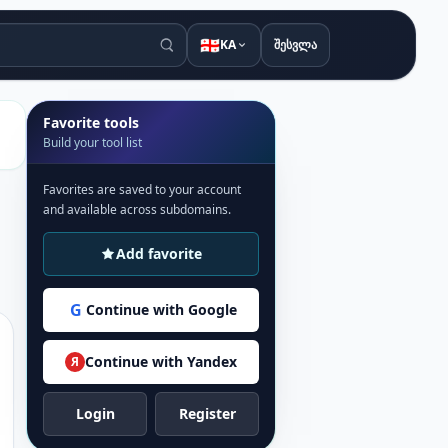
🇬🇪
KA
შესვლა
Favorite tools
Build your tool list
Favorites are saved to your account
and available across subdomains.
Add favorite
G
Continue with Google
Continue with Yandex
Я
Login
Register