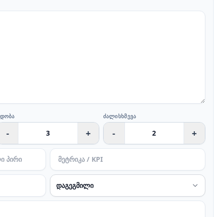
ᲜᲓᲝᲑᲐ
ᲫᲐᲚᲘᲡᲮᲛᲔᲕᲐ
-
+
-
+