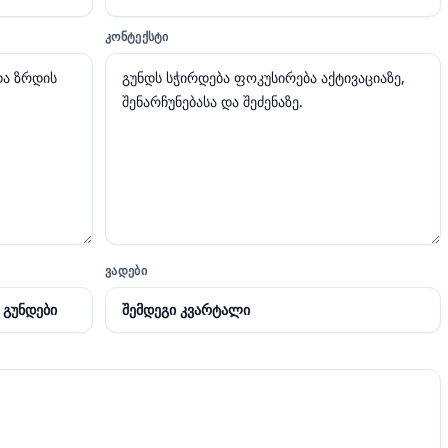
ᲙᲝᲜᲢᲔᲥᲡᲢᲘ
ᲕᲐᲓᲔᲑᲘ