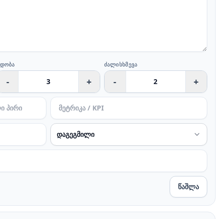
ᲜᲓᲝᲑᲐ
ᲫᲐᲚᲘᲡᲮᲛᲔᲕᲐ
-
+
-
+
წაშლა