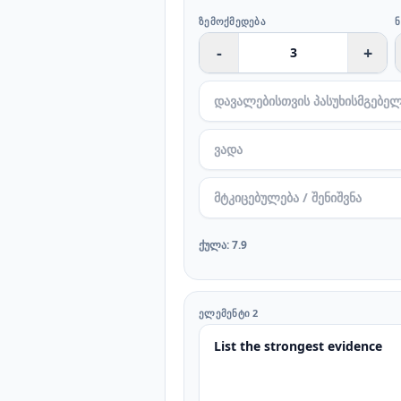
ᲖᲔᲛᲝᲥᲛᲔᲓᲔᲑᲐ
-
+
ქულა
:
7.9
ᲔᲚᲔᲛᲔᲜᲢᲘ 2