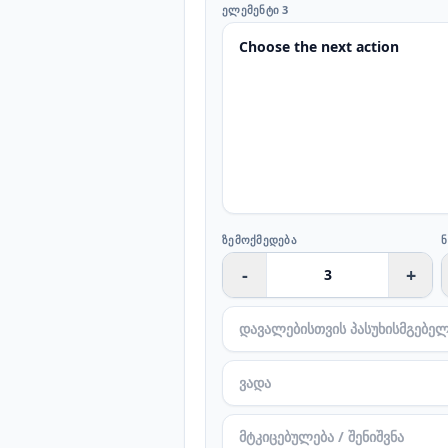
ᲔᲚᲔᲛᲔᲜᲢᲘ 3
ᲖᲔᲛᲝᲥᲛᲔᲓᲔᲑᲐ
-
+