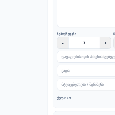
ᲖᲔᲛᲝᲥᲛᲔᲓᲔᲑᲐ
-
+
ქულა
:
7.9