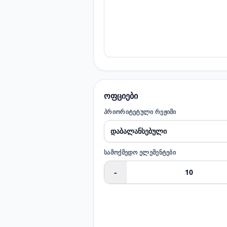
ოფციები
ᲞᲠᲘᲝᲠᲘᲢᲔᲢᲣᲚᲘ ᲠᲔᲟᲘᲛᲘ
ᲡᲐᲛᲝᲥᲛᲔᲓᲝ ᲔᲚᲔᲛᲔᲜᲢᲔᲑᲘ
-