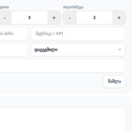
ᲜᲓᲝᲑᲐ
ᲫᲐᲚᲘᲡᲮᲛᲔᲕᲐ
-
+
-
+
წაშლა