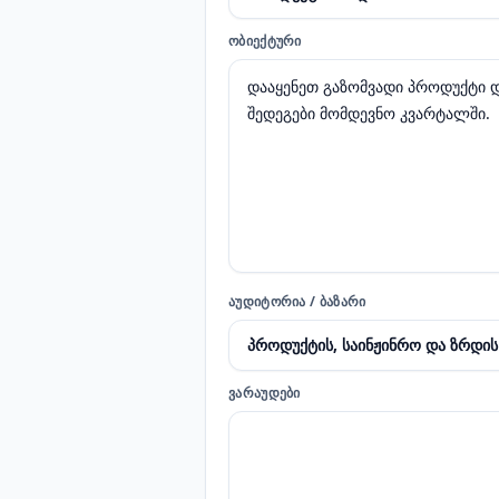
ᲝᲑᲘᲔᲥᲢᲣᲠᲘ
ᲐᲣᲓᲘᲢᲝᲠᲘᲐ / ᲑᲐᲖᲐᲠᲘ
ᲕᲐᲠᲐᲣᲓᲔᲑᲘ