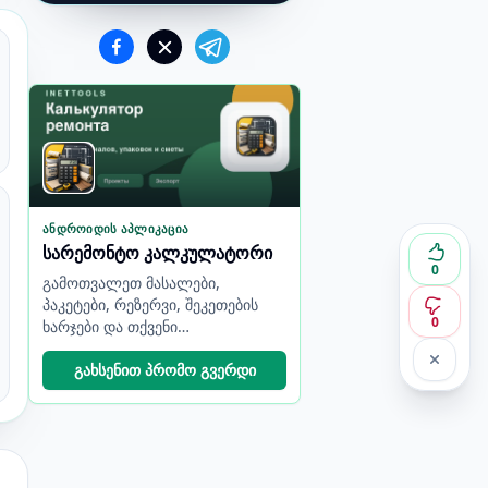
ᲐᲜᲓᲠᲝᲘᲓᲘᲡ ᲐᲞᲚᲘᲙᲐᲪᲘᲐ
სარემონტო კალკულატორი
0
გამოთვალეთ მასალები,
პაკეტები, რეზერვი, შეკეთების
0
ხარჯები და თქვენი
ტელეფონიდან ექსპორტის
შეფასებები.
გახსენით პრომო გვერდი