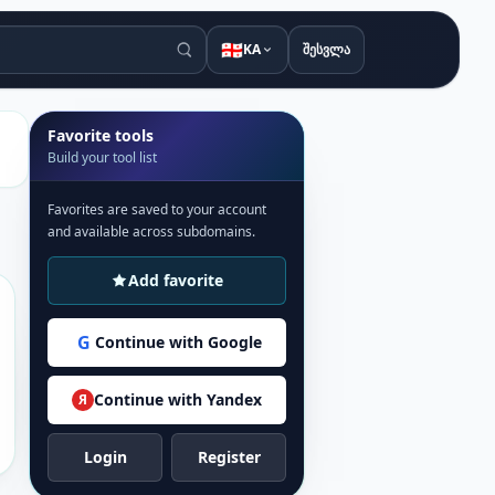
🇬🇪
KA
შესვლა
Favorite tools
Build your tool list
Favorites are saved to your account
and available across subdomains.
Add favorite
G
Continue with Google
Continue with Yandex
Я
Login
Register