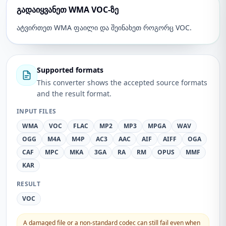
გადაიყვანეთ WMA VOC-ზე
ატვირთეთ WMA ფაილი და შეინახეთ როგორც VOC.
Supported formats
This converter shows the accepted source formats
and the result format.
INPUT FILES
WMA
VOC
FLAC
MP2
MP3
MPGA
WAV
OGG
M4A
M4P
AC3
AAC
AIF
AIFF
OGA
CAF
MPC
MKA
3GA
RA
RM
OPUS
MMF
KAR
RESULT
VOC
A damaged file or a non-standard codec can still fail even when