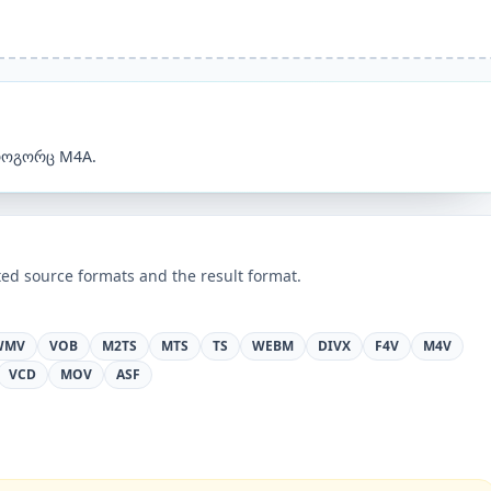
როგორც M4A.
ed source formats and the result format.
WMV
VOB
M2TS
MTS
TS
WEBM
DIVX
F4V
M4V
VCD
MOV
ASF