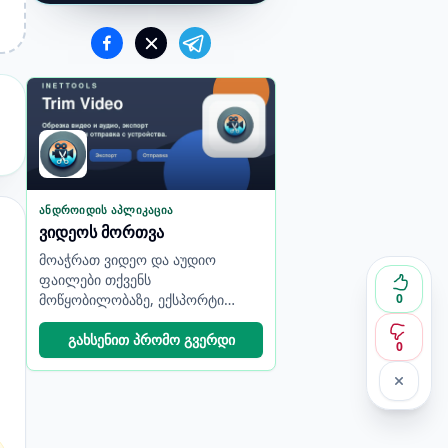
ᲐᲜᲓᲠᲝᲘᲓᲘᲡ ᲐᲞᲚᲘᲙᲐᲪᲘᲐ
ვიდეოს მორთვა
მოაჭრათ ვიდეო და აუდიო
ფაილები თქვენს
მოწყობილობაზე, ექსპორტი
0
გაუკეთეთ კლიპებს, შეცვალეთ
ხარისხი და გააზიარეთ შედეგი.
გახსენით პრომო გვერდი
0