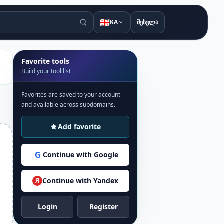
🇬🇪
KA
შესვლა
Favorite tools
Build your tool list
Favorites are saved to your account
and available across subdomains.
Add favorite
G
Continue with Google
Continue with Yandex
Я
Login
Register